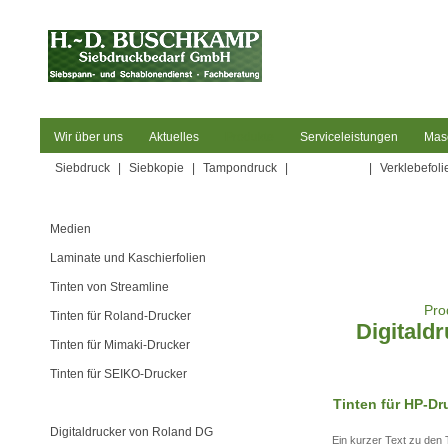
Wir über uns
Aktuelles
Produkte
Serviceleistungen
Mas
Siebdruck
|
Siebkopie
|
Tampondruck
|
Digitaldruck
|
Verklebefoli
Medien
Laminate und Kaschierfolien
Tinten von Streamline
Pro
Tinten für Roland-Drucker
Digitald
Tinten für Mimaki-Drucker
Tinten für SEIKO-Drucker
Tinten für HP-Drucker
Tinten für HP-Dr
Digitaldrucker von Roland DG
Ein kurzer Text zu den 