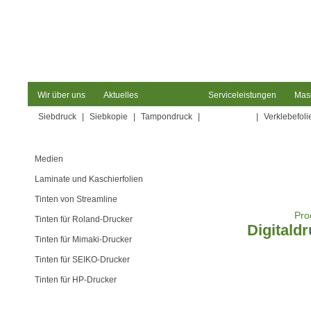
Wir über uns
Aktuelles
Produkte
Serviceleistungen
Mas
Siebdruck
|
Siebkopie
|
Tampondruck
|
Digitaldruck
|
Verklebefoli
Medien
Laminate und Kaschierfolien
Tinten von Streamline
Pro
Tinten für Roland-Drucker
Digitald
Tinten für Mimaki-Drucker
Tinten für SEIKO-Drucker
Tinten für HP-Drucker
Digitaldrucker von Roland DG